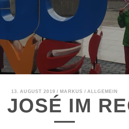
13. AUGUST 2019
/
MARKUS
/
ALLGEMEIN
 JOSÉ IM R