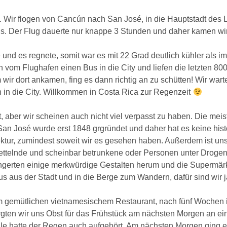
n. Wir flogen von Cancún nach San José, in die Hauptstadt des 
ns. Der Flug dauerte nur knappe 3 Stunden und daher kamen wir
 und es regnete, somit war es mit 22 Grad deutlich kühler als
 vom Flughafen einen Bus in die City und liefen die letzten 8
ir dort ankamen, fing es dann richtig an zu schütten! Wir war
 in die City. Willkommen in Costa Rica zur Regenzeit
t, aber wir scheinen auch nicht viel verpasst zu haben. Die mei
San José wurde erst 1848 grgründet und daher hat es keine histo
ektur, zumindest soweit wir es gesehen haben. Außerdem ist un
bettelnde und scheinbar betrunkene oder Personen unter Drogen
ungerten einige merkwürdige Gestalten herum und die Supermär
 aus der Stadt und in die Berge zum Wandern, dafür sind wir j
m gemütlichen vietnamesischem Restaurant, nach fünf Wochen in
gten wir uns Obst für das Frühstück am nächsten Morgen an ei
ile hatte der Regen auch aufgehört. Am nächsten Morgen ging es