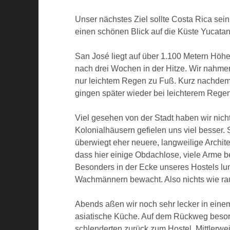
Unser nächstes Ziel sollte Costa Rica sei
einen schönen Blick auf die Küste Yucata
San José liegt auf über 1.100 Metern Höhe
nach drei Wochen in der Hitze. Wir nahmen
nur leichtem Regen zu Fuß. Kurz nachdem w
gingen später wieder bei leichterem Regen
Viel gesehen von der Stadt haben wir nich
Kolonialhäusern gefielen uns viel besser. 
überwiegt eher neuere, langweilige Archit
dass hier einige Obdachlose, viele Arme 
Besonders in der Ecke unseres Hostels l
Wachmännern bewacht. Also nichts wie raus
Abends aßen wir noch sehr lecker in eine
asiatische Küche. Auf dem Rückweg besor
schlenderten zurück zum Hostel. Mittlerwe