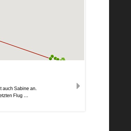
it auch Sabine an.
etzten Flug …