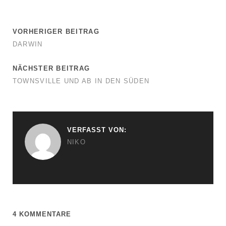
wieder mal auf die wunderbaren Reiseberichte. Wir
sitzen gerade alle im Bus in Amsterdam zurück ins Hotel
und es stellt sich heraus das jeder interessiert ist und
weis wo ihr gerade seid. Weiterhin eine wunderschöne
Zeit. Peter Bianka juan und Louisa
NIKO
22. Mai 2019
Antworten
? Danke! Wir kommen gerade vom Laufen und bei dem
Kommentar geht mir das Herz auf. Freu mich liebe
Grüße an euch, gute Fahrt und ne ordentliche Portion
Sonne
aus Australien
MARIE
22. Mai 2019
Antworten