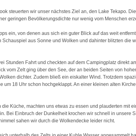
 steuerten wir unser nächstes Ziel an, den Lake Tekapo. Die
ner geringen Bevölkerungsdichte nur wenig vom Menschen erzeu
s ein, von denen aus sich ein guter Blick auf das weit entfern
 Schauspiel aus Sonne und Wolken und dahinter blitzten die w
ei Stunden Fahrt und checkten auf dem Campingplatz direkt am
ck vom Zelt ging über den See, der an beiden Seiten von hohen 
 Wolken dichter. Zudem bließ ein eiskalter Wind. Trotzdem spaz
ge um 18 Uhr schon hochgeklappt. An einer kleinen alten Kirche
n die Küche, machten uns etwas zu essen und plauderten mit e
. Bei Einbruch der Dunkelheit krochen wir schnell in unsere S
himmel sahen wir durch die Wolkendecke leider nicht.
ich unterhalb des Zelts in einer Kuhle Wasser angesammelt ha