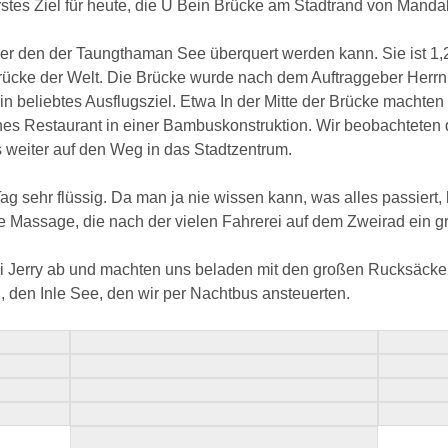
rstes Ziel für heute, die U Bein Brücke am Stadtrand von Manda
er den der Taungthaman See überquert werden kann. Sie ist 1,
-Brücke der Welt. Die Brücke wurde nach dem Auftraggeber Herr
 beliebtes Ausflugsziel. Etwa In der Mitte der Brücke machten 
nes Restaurant in einer Bambuskonstruktion. Wir beobachteten 
weiter auf den Weg in das Stadtzentrum.
Tag sehr flüssig. Da man ja nie wissen kann, was alles passiert, 
e Massage, die nach der vielen Fahrerei auf dem Zweirad ein 
i Jerry ab und machten uns beladen mit den großen Rucksäck
 den Inle See, den wir per Nachtbus ansteuerten.