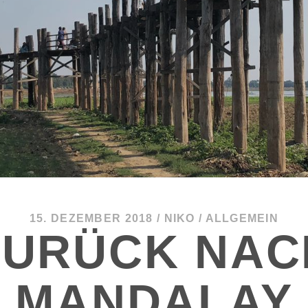
15. DEZEMBER 2018
/
NIKO
/
ALLGEMEIN
ZURÜCK NAC
MANDALAY